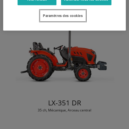
Paramètres des cookies
LX-351 DR
35 ch, Mécanique, Arceau central