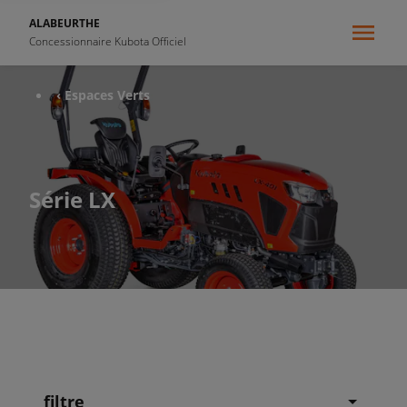
ALABEURTHE
Concessionnaire Kubota Officiel
‹ Espaces Verts
Série LX
filtre