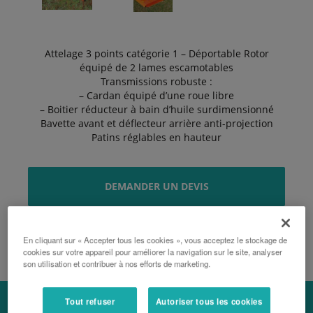
Attelage 3 points catégorie 1 – Déportable Rotor
équipé de 2 lames escamotables
Transmissions robuste :
– Cardan équipé d’une roue libre
– Boitier réducteur à bain d’huile surdimensionné
Bavette avant et déflecteur arrière anti-projection
Patins réglables en hauteur
DEMANDER UN DEVIS
BROCHURE
En cliquant sur « Accepter tous les cookies », vous acceptez le stockage de
cookies sur votre appareil pour améliorer la navigation sur le site, analyser
son utilisation et contribuer à nos efforts de marketing.
Tout refuser
Autoriser tous les cookies