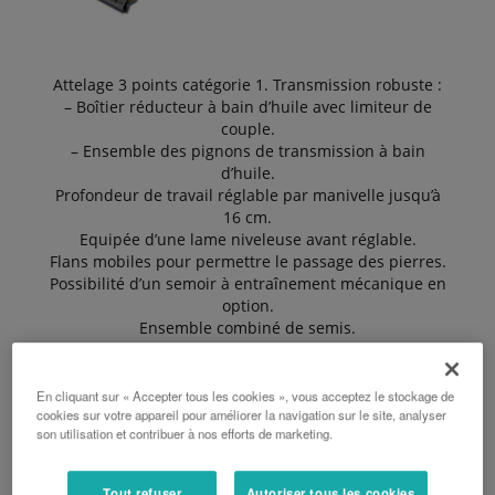
Attelage 3 points catégorie 1. Transmission robuste :
– Boîtier réducteur à bain d’huile avec limiteur de
couple.
– Ensemble des pignons de transmission à bain
d’huile.
Profondeur de travail réglable par manivelle jusqu’à
16 cm.
Equipée d’une lame niveleuse avant réglable.
Flans mobiles pour permettre le passage des pierres.
Possibilité d’un semoir à entraînement mécanique en
option.
Ensemble combiné de semis.
En cliquant sur « Accepter tous les cookies », vous acceptez le stockage de
DEMANDER UN DEVIS
cookies sur votre appareil pour améliorer la navigation sur le site, analyser
son utilisation et contribuer à nos efforts de marketing.
BROCHURE
Tout refuser
Autoriser tous les cookies