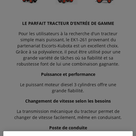
LE PARFAIT TRACTEUR D‘ENTRÉE DE GAMME
Pour les utilisateurs à la recherche d'un tracteur
simple mais puissant, le EK1-261 provenant du
partenariat Escorts-Kubota est un excellent choix.
Grâce à sa polyvalence, il peut être utilisé pour une
grande variété de tâches où sa fiabilité et sa
robustesse font de lui une combinaison gagnante.
Puissance et performance
Le puissant moteur diesel 3 cylindres offre une
grande fiabilité.
Changement de vitesse selon les besoins
La transmission mécanique du tracteur permet de
changer de vitesse facilement, même en conduisant.
Poste de conduite