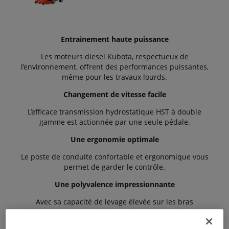
Entrainement haute puissance
Les moteurs diesel Kubota, respectueux de
l’environnement, offrent des performances puissantes,
même pour les travaux lourds.
Changement de vitesse facile
L’efficace transmission hydrostatique HST à double
gamme est actionnée par une seule pédale.
Une ergonomie optimale
Le poste de conduite confortable et ergonomique vous
permet de garder le contrôle.
Une polyvalence impressionnante
Avec sa capacité de levage élevée sur les bras
inférieurs et sa prise de force de 20545 tr/min, la série
F est très polyvalente.