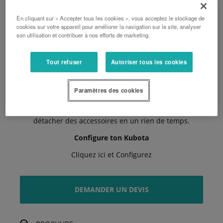
Le design de la nouvelle plateforme de l’opérateur
En cliquant sur « Accepter tous les cookies », vous acceptez le stockage de
impressionne par son confort et son ergonomie
cookies sur votre appareil pour améliorer la navigation sur le site, analyser
son utilisation et contribuer à nos efforts de marketing.
Une forte capacité de levage
Le tracteur compact L1-382 de Kubota offre une
Tout refuser
Autoriser tous les cookies
puissante capacité de levage.
Un travail productif
Paramètres des cookies
Grâce au système de changement rapide en option du
chargeur frontal LA525, vous pouvez attacher et
détacher des accessoires en un rien de temps.
Configure ton Kubota
Cliquez ici et Configurez
DEMANDER UN DEVIS