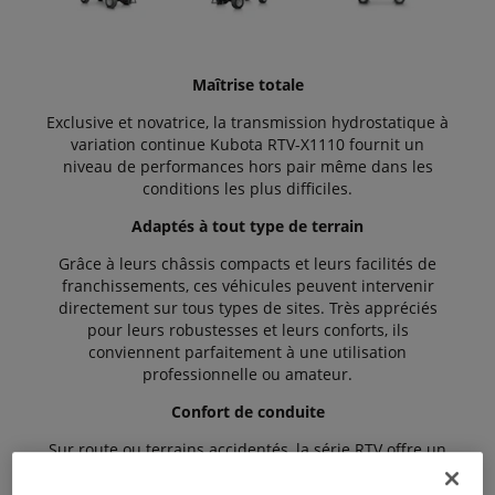
Maîtrise totale
Exclusive et novatrice, la transmission hydrostatique à
variation continue Kubota RTV-X1110 fournit un
niveau de performances hors pair même dans les
conditions les plus difficiles.
Adaptés à tout type de terrain
Grâce à leurs châssis compacts et leurs facilités de
franchissements, ces véhicules peuvent intervenir
directement sur tous types de sites. Très appréciés
pour leurs robustesses et leurs conforts, ils
conviennent parfaitement à une utilisation
professionnelle ou amateur.
Confort de conduite
Sur route ou terrains accidentés, la série RTV offre un
maximum de confort grâce à son assise banquette
confortable et son design novateur. La direction